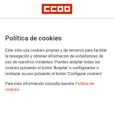
CCOO desmonta el argumento
Política de cookies
empresarial de que hay un fraude
masivo en las bajas por IT
Este sitio usa cookies propias y de terceros para facilitar
la navegación y obtener información de estadísticas de
uso de nuestros visitantes. Puedes aceptar todas las
(Santander/18.03.12) El secretario confederal de Seguridad
cookies pulsando el botón 'Aceptar' o configurarlas o
Social de CCOO, Carlos Bravo, ha calificado de
rechazar su uso pulsando el botón 'Configurar cookies'
"inaceptable" e "irresponsable" el uso de información
adulterada, cuando no simplemente falsa, basadas en
Para más información consulta nuestra
Política de
informaciones de fuentes empresariales y de las propias
cookies
mutuas, que persiguen alterar la prioridad de cualquier
modelo de protección de la incapacidad temporal por
enfermedad común, la salud de los trabajadores.
18/03/2012.