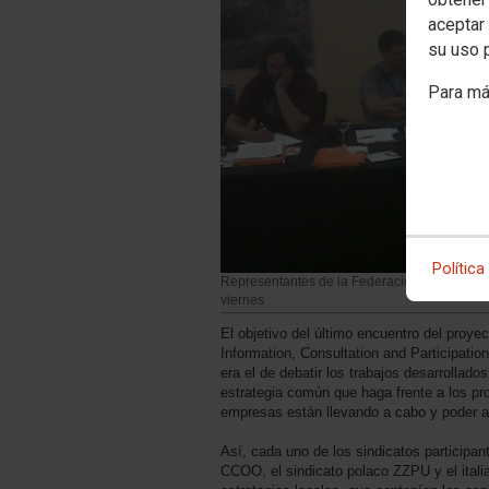
aceptar 
su uso 
Para má
Política
Representantes de la Federación de Industri
viernes
El objetivo del último encuentro del proy
Information, Consultation and Participation
era el de debatir los trabajos desarrollado
estrategia común que haga frente a los pr
empresas están llevando a cabo y poder an
Así, cada uno de los sindicatos participan
CCOO, el sindicato polaco ZZPU y el itali