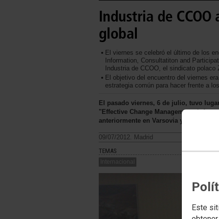
Industria de CCOO 
global
El viernes se celebró el último de los 
Information, Consultatiton and Participa
Industria de CCOO, el sindicato polaco 
El objetivo del encuentro del viernes era
estrategia común para hacer frente a lo
El pasado viernes, 6 de julio, tuvo luga
"Effective Change Management. Informat
anteriormente en Varsovia y Milán junto
09/07/2012. Madrid
TEMAS
Internacional
Polí
Este sit
obtener