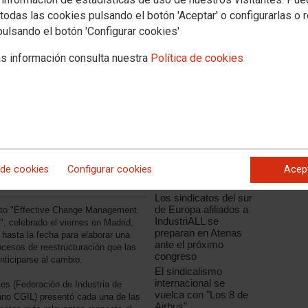
todas las cookies pulsando el botón 'Aceptar' o configurarlas o 
pulsando el botón 'Configurar cookies'
s información consulta nuestra
Política de cookies
Noticias relacionadas
CCOO se aproxima a
la industria del textil, la
confección y la piel de
la cadena de
 de cookies
Configurar cookies
Acep
producción de Inditex
a de CCOO, en el encuentro del
en la India
Los sindicatos del sur
de Europa afiliados a
ecto "Effective Change Management.
IndustriALL se
", celebrado el viernes en Madrid,
preparan en Atenas
s hasta la fecha para elaborar una
ante el próximo
ocesos de reestructuración que las
congreso
ticiparse al cambio.
El sindicalismo
internacional se
tes (Federación de Industria de
vuelca con "Los 8 de
ano CGIL) presentó cada una de las
Airbus"