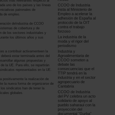
pectos más relevantes respecto al
CCOO de Industria
ada uno de los países y las líneas
insta al Ministerio de
iniciativas patronales de
Empleo a acelerar la
ida de empleo.
adhesión de España al
protocolo de la OIT
ederación deIndustria de CCOO
contra el trabajo
 sistemas de cobertura y de
forzoso
n de los sectores industriales y
La industria de la
durante los últimos años y sus
moda y el rigor del
periodismo
Industria y
es a contribuir activamenteen la
Agroalimentaria de
 deberá estar terminada antes del
CCOO someten a
sarrollar algunas propuestas y
debate las
 la UE. Para ello, se repartirán
consecuencias que el
sindicatos representados en la UE.
TTIP tendrá en la
industria y en el sector
 positivamente la realización de
agropecuario de
te la nueva forma de organizarse de
Cantabria
los sindicatos han de tener la
CCOO de Industria
icales globales.
del PV celebra un acto
solidario de apoyo al
pueblo saharaui con la
proyección del
documental "Gurba"