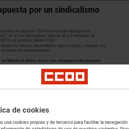
apuesta por un sindicalismo
encuentros del proyecto "Effective Change Management.
tion", en el que participaban, además de la Federación de
ZZPU y el sindicato italiano CGIL
 debatir los trabajos desarrollados hasta la fecha y elaborar una
s procesos de reestructuración
r en Madrid el último de los tres encuentros del proyecto
ion, Consultatiton and Participation", tras los celebrados
 con los sindicatos ZZPU (polaco) y CGIL (italiano).
tica de cookies
io usa cookies propias y de terceros para facilitar la navegación
 información de estadísticas de uso de nuestros visitantes. Pu