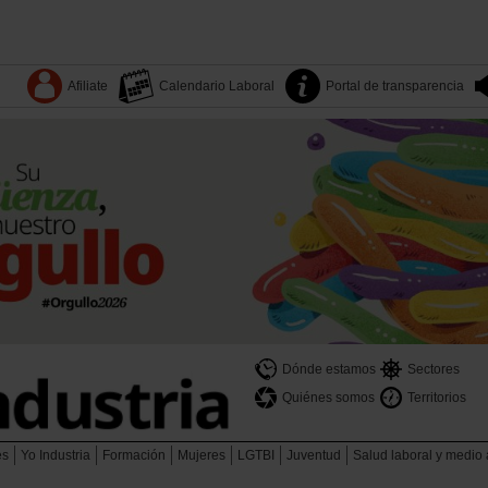
Afiliate
Calendario Laboral
Portal de transparencia
Dónde estamos
Sectores
Quiénes somos
Territorios
es
Yo Industria
Formación
Mujeres
LGTBI
Juventud
Salud laboral y medio