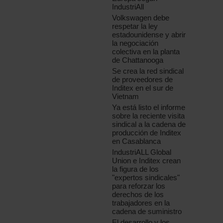
IndustriAll
Volkswagen debe
respetar la ley
estadounidense y abrir
la negociación
colectiva en la planta
de Chattanooga
Se crea la red sindical
de proveedores de
Inditex en el sur de
Vietnam
Ya está listo el informe
sobre la reciente visita
sindical a la cadena de
producción de Inditex
en Casablanca
IndustriALL Global
Union e Inditex crean
la figura de los
"expertos sindicales"
para reforzar los
derechos de los
trabajadores en la
cadena de suministro
El desarrollo y los