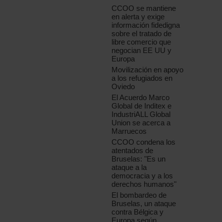
CCOO se mantiene
en alerta y exige
información fidedigna
sobre el tratado de
libre comercio que
negocian EE UU y
Europa
Movilización en apoyo
a los refugiados en
Oviedo
El Acuerdo Marco
Global de Inditex e
IndustriALL Global
Union se acerca a
Marruecos
CCOO condena los
atentados de
Bruselas: "Es un
ataque a la
democracia y a los
derechos humanos"
El bombardeo de
Bruselas, un ataque
contra Bélgica y
Europa según