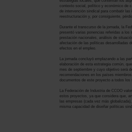
estrategias locales, que contenían los as
contexto social, político y económico de c
de intervención sindical para combatir las 
reestructuración y, por consiguiente, pérd
Durante el transcurso de la jornada, la F
presentó varias ponencias referidas a los
prestación nacionales, análisis de situació
afectación de las políticas desarrolladas 
efectos en el empleo.
La jornada concluyó emplazando a las part
elaboración de esta estrategia común, que
mes de septiembre y cuyo objetivo será de
recomendaciones en los países miembros de
documentos de este proyecto a todos los 
La Federación de Industria de CCOO valora
estos proyectos, ya que considera que, an
las empresas (cada vez más globalizada), 
misma capacidad de diseñar políticas sind