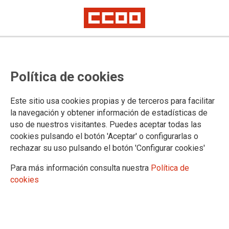
Industria de CCOO constata el
Política de cookies
valioso papel del protocolo de
vigilancia de la radiación en los
Este sitio usa cookies propias y de terceros para facilitar
materiales metálicos y promueve
la navegación y obtener información de estadísticas de
uso de nuestros visitantes. Puedes aceptar todas las
su extensión
cookies pulsando el botón 'Aceptar' o configurarlas o
rechazar su uso pulsando el botón 'Configurar cookies'
Una delegación del sindicato visita las instalaciones de El Cabril y
participa en un curso sobre la materia
Para más información consulta nuestra
Política de
cookies
La Federación de Industria de CCOO ha participado muy
activamente en el curso de actualización sobre el protocolo
de vigilancia de la radiación en los materiales metálicos, que
se ha celebrado esta semana en Córdoba y que ha sido
organizado por la Empresa Nacional de Residuos