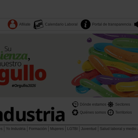
Afiliate
Calendario Laboral
Portal de transparencia
Dónde estamos
Sectores
Quiénes somos
Territorios
es
Yo Industria
Formación
Mujeres
LGTBI
Juventud
Salud laboral y medio