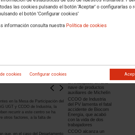
todas las cookies pulsando el botón 'Aceptar' o configurarlas o 
pulsando el botón 'Configurar cookies'
s información consulta nuestra
Política de cookies
Noticias relacionadas
"Ni un muerto más en
el trabajo"
CCOO de Industria de
Castilla y León
 de cookies
Configurar cookies
Acep
lamenta la muerte de
un trabajador en una
nave de productos
auxiliares de Michelín
CCOO de Industria
ntes en la Mesa de Participación del
del PV lamenta el fatal
TAG UGT y CCOO de Industria, la
accidente de Biocom
eben recurrir a este centro se ha
Energía, que acabó
 otros factores, a la falta de
con la vida de dos
trabajadores
CCOO alcanza un
an que, en el caso del Departamento