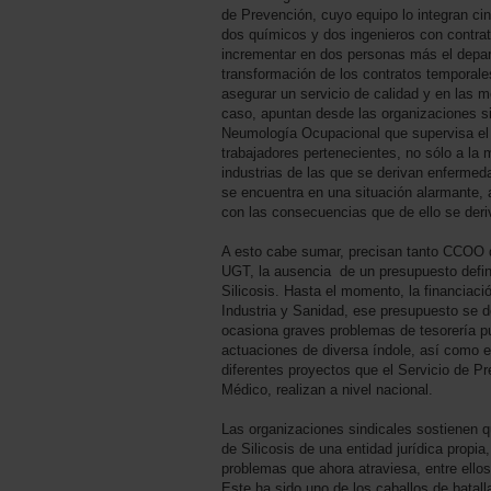
de Prevención, cuyo equipo lo integran cin
dos químicos y dos ingenieros con contrat
incrementar en dos personas más el depa
transformación de los contratos temporales
asegurar un servicio de calidad y en las m
caso, apuntan desde las organizaciones s
Neumología Ocupacional que supervisa el 
trabajadores pertenecientes, no sólo a la m
industrias de las que se derivan enfermeda
se encuentra en una situación alarmante, 
con las consecuencias que de ello se deri
A esto cabe sumar, precisan tanto CCOO
UGT, la ausencia de un presupuesto defini
Silicosis. Hasta el momento, la financiaci
Industria y Sanidad, ese presupuesto se 
ocasiona graves problemas de tesorería 
actuaciones de diversa índole, así como el
diferentes proyectos que el Servicio de P
Médico, realizan a nivel nacional.
Las organizaciones sindicales sostienen qu
de Silicosis de una entidad jurídica propi
problemas que ahora atraviesa, entre ello
Este ha sido uno de los caballos de bat