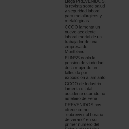
Llega PREVENIDOS,
la revista sobre salud
y seguridad laboral
para metalúrgicos y
metalúrgicas
CCOO lamenta un
nuevo accidente
laboral mortal de un
trabajador de una
empresa de
Montblanc
El INSS dobla la
pensión de viudedad
de la mujer de un
fallecido por
exposición al amianto
CCOO de Industria
lamenta o fatal
accidente ocurrido no
asteleiro de Fene
PREVENIDOS nos
ofrece como
"sobrevivir al horario
de verano" en su
primer número del