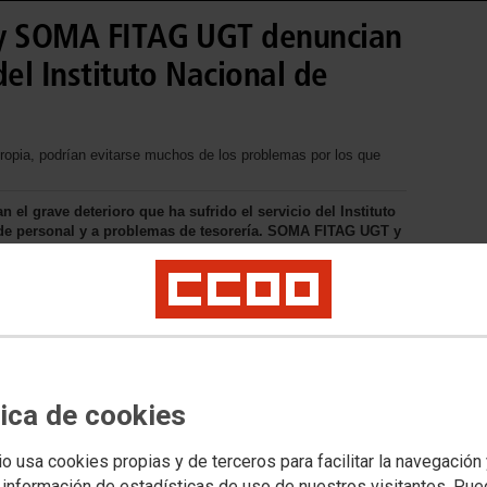
 y SOMA FITAG UGT denuncian
del Instituto Nacional de
 propia, podrían evitarse muchos de los problemas por los que
 el grave deterioro que ha sufrido el servicio del Instituto
ta de personal y a problemas de tesorería. SOMA FITAG UGT y
aslado al nuevo HUCA mientras no se resuelvan los
.
tica de cookies
io usa cookies propias y de terceros para facilitar la navegación
 información de estadísticas de uso de nuestros visitantes. Pu