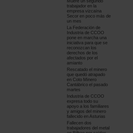
Muere un segundo
trabajador en la
empresa vizcaína
Secor en poco más de
un mes
La Federación de
Industria de CCOO
pone en marcha una
iniciativa para que se
reconozcan los
derechos de los
afectados por el
amianto
Rescatado el minero
que quedó atrapado
en Coto Minero
Cantábrico el pasado
martes
Industria de CCOO
expresa todo su
apoyo a los familiares
y amigos del minero
fallecido en Asturias
Fallecen dos
trabajadores del metal
en Bilbao por caídas