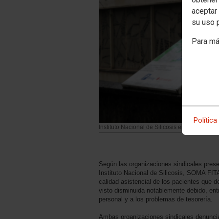
aceptar 
su uso 
Para má
Política
Instituto Nacional de Silicosis en Oviedo
Según las organizaciones sindicales prese
Instituto Nacional de Silicosis, SOMA FI
calidad asistencial de los pacientes que d
visto disminuida notablemente debido, entre
personal y a los problemas de tesorería.
Ambas organizaciones sindicales denunci