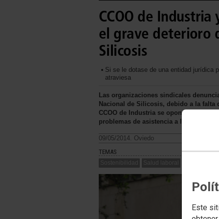
CCOO de Industria
el grave deterioro 
Silicosis
Si se le dotase de una entidad jurídica
atraviesa
Las organizaciones sindicales denuncian
Nacional de Silicosis, debido a la fal
CCOO de Industria se opondrán a su tr
problemas de asistencia a los usuarios
09/05/2014. Oviedo
TEMAS
Sostenibilidad
Salud laboral
Polí
Este sit
obtener