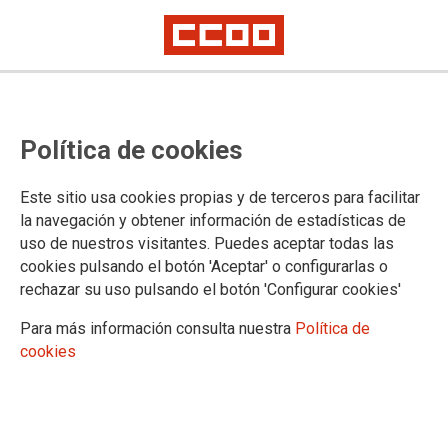
El Grupo de Trabajo de Igualdad
Política de cookies
de Oportunidades de industriAll
trabaja por la mejora de las
Este sitio usa cookies propias y de terceros para facilitar
condiciones laborales de las
la navegación y obtener información de estadísticas de
uso de nuestros visitantes. Puedes aceptar todas las
trabajadoras del sector
cookies pulsando el botón 'Aceptar' o configurarlas o
rechazar su uso pulsando el botón 'Configurar cookies'
La brecha salarial entre mujeres y hombres alcanza en algunos casos
hasta el 30%
Para más información consulta nuestra
Política de
cookies
CCOO de Industria participó ayer en la reunión del Grupo de
Trabajo de Igualdad de Oportunidades de industriAll
European Trade Union. En ella se debatieron asuntos que
permitirán la mejora de las condiciones de vida y laborales de
las trabajadoras y trabajadores de los sectores industriales