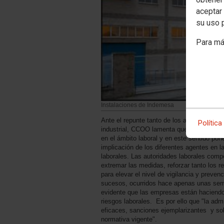
aceptar 
su uso 
Para má
Instalaciones de Indemesa
Ante el repunte tanto de los accidentes m
Política
industrial, CCOO lamenta que una vez má
en el ámbito laboral y en este sentido pone
implicación de los diferentes agentes en l
laborales. Las autoridades laborales comp
extremar las medidas, reforzar tanto los
para elevar el nivel de vigilancia y prevenc
sucesos, ocurridos hace apenas unas sem
evidente que las empresas están haciendo
riesgos laborales. Es por ello que "la adm
eficaces, sanciones ejemplarizantes y sob
normativa vigente".