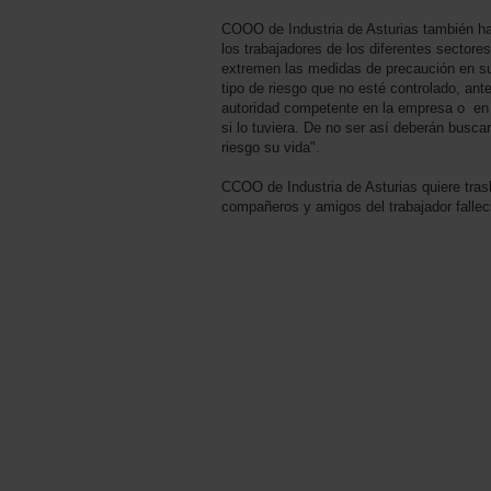
COOO de Industria de Asturias también ha
los trabajadores de los diferentes sectores
extremen las medidas de precaución en su
tipo de riesgo que no esté controlado, ant
autoridad competente en la empresa o en s
si lo tuviera. De no ser así deberán busca
riesgo su vida".
CCOO de Industria de Asturias quiere trasl
compañeros y amigos del trabajador fallec