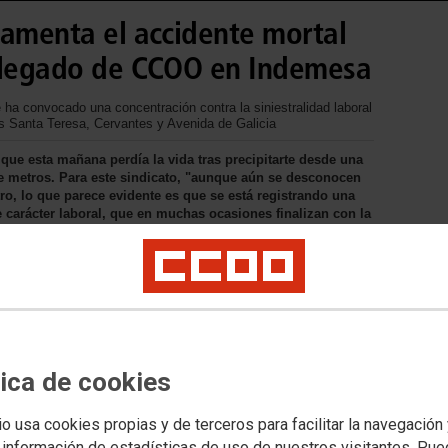
lamenta el accidente mortal
delegado de CCOO en Indemesa
 ha convocado una concentración contra la siniestralidad laboral
es Santa Teresa, Cervantes y Avenida de Galicia
que esta mañana perdía la vida tras precipitarte desde una
ce metros. Para este sindicato, "aunque aún se desconocen
tro, lo que parece evidente es que se está registrando una
 carácter laboral, que en muchas ocasiones finalizan con la
tica de cookies
io usa cookies propias y de terceros para facilitar la navegación
 información de estadísticas de uso de nuestros visitantes. Pu