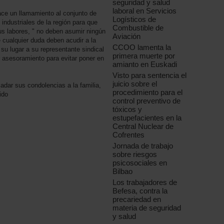
seguridad y salud
laboral en Servicios
ce un llamamiento al conjunto de
Logísticos de
 industriales de la región para que
Combustible de
s labores, " no deben asumir ningún
Aviación
e cualquier duda deben acudir a la
CCOO lamenta la
u lugar a su representante sindical
primera muerte por
r asesoramiento para evitar poner en
amianto en Euskadi
Visto para sentencia el
juicio sobre el
adar sus condolencias a la familia,
procedimiento para el
ido
control preventivo de
tóxicos y
estupefacientes en la
Central Nuclear de
Cofrentes
Jornada de trabajo
sobre riesgos
psicosociales en
Bilbao
Los trabajadores de
Befesa, contra la
precariedad en
materia de seguridad
y salud