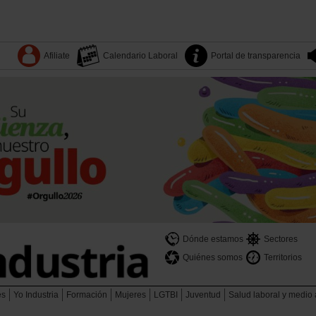
Afiliate
Calendario Laboral
Portal de transparencia
Dónde estamos
Sectores
Quiénes somos
Territorios
es
Yo Industria
Formación
Mujeres
LGTBI
Juventud
Salud laboral y medio