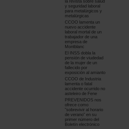
la revista sobre salud
y seguridad laboral
para metalúrgicos y
metalúrgicas
CCOO lamenta un
nuevo accidente
laboral mortal de un
trabajador de una
empresa de
Montblanc
El INSS dobla la
pensión de viudedad
de la mujer de un
fallecido por
exposición al amianto
CCOO de Industria
lamenta o fatal
accidente ocurrido no
asteleiro de Fene
PREVENIDOS nos
ofrece como
"sobrevivir al horario
de verano" en su
primer número del
Boletín electrónico