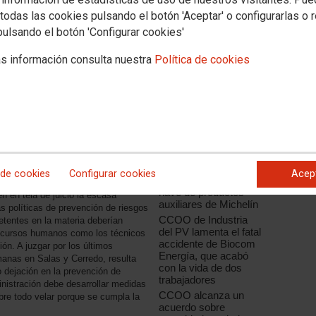
todas las cookies pulsando el botón 'Aceptar' o configurarlas o 
pulsando el botón 'Configurar cookies'
s información consulta nuestra
Política de cookies
Noticias relacionadas
"Ni un muerto más en
el trabajo"
CCOO de Industria de
Castilla y León
lamenta la muerte de
ortales como graves en el sector
 de cookies
Configurar cookies
Acep
un trabajador en una
s se sigan produciendo accidentes
nave de productos
n en tela de juicio la escasa
auxiliares de Michelín
as políticas de prevención de riesgos
CCOO de Industria
etentes en la materia deberían
del PV lamenta el fatal
 recursos humanos como los técnicos
accidente de Biocom
ión. A juzgar por los últimos
Energía, que acabó
anas en Salas y Cerredo, resulta
con la vida de dos
 dejación en la prevención de
trabajadores
inistración debe desarrollar medidas
CCOO alcanza un
re todo velar porque se cumpla la
acuerdo sobre