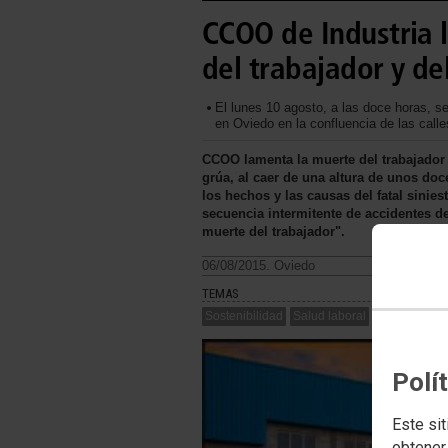
CCOO de Industria 
del trabajador y 
El lunes 10 agosto, a las doce horas, se
en Oviedo en la confluencia de las call
CCOO lamenta la muerte del trabajador 
grúa, al caer de una altura de unos do
los hechos y las causas del fatal sinies
secuencia intermitente de accidentes de
muerte del trabajador".
06/08/2015. Oviedo
TEMAS
Sostenibilidad
Salud laboral
Polí
Este sit
obtener