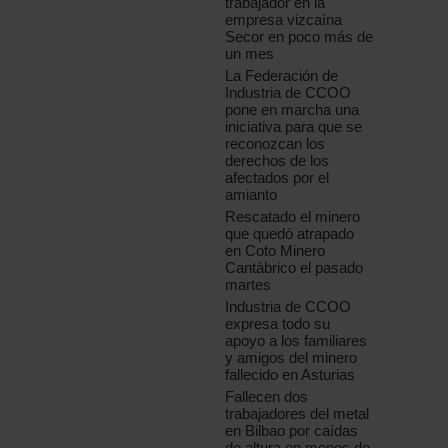
trabajador en la
empresa vizcaína
Secor en poco más de
un mes
La Federación de
Industria de CCOO
pone en marcha una
iniciativa para que se
reconozcan los
derechos de los
afectados por el
amianto
Rescatado el minero
que quedó atrapado
en Coto Minero
Cantábrico el pasado
martes
Industria de CCOO
expresa todo su
apoyo a los familiares
y amigos del minero
fallecido en Asturias
Fallecen dos
trabajadores del metal
en Bilbao por caídas
de altura en menos de