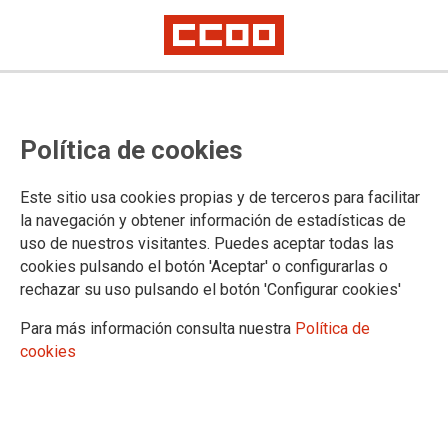
CCOO denuncia que aumenta la
Política de cookies
hemorragia de accidentes
mortales en el sector agrario
Este sitio usa cookies propias y de terceros para facilitar
la navegación y obtener información de estadísticas de
De enero a agosto 43 personas perdieron la vida en sus puestos de
uso de nuestros visitantes. Puedes aceptar todas las
trabajo, un 16,2% más
cookies pulsando el botón 'Aceptar' o configurarlas o
En los ocho primeros meses del año 43 trabajadores y
rechazar su uso pulsando el botón 'Configurar cookies'
trabajadoras del sector agrario perdieron la vida en el tajo, un
16,2% más que en el mismo periodo de 2015, cuando
Para más información consulta nuestra
Política de
murieron 39 personas, según la Estadística de Accidentes de
cookies
Trabajo que ha elaborado el Ministerio de Empleo y
Seguridad Social. A CCOO le parece inadmisible que se
registren estas cifras en un sector altamente subvencionado
por los fondos europeos y se pregunta cuánto invierten las