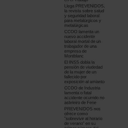
Llega PREVENIDOS,
la revista sobre salud
y seguridad laboral
para metalúrgicos y
metalúrgicas
CCOO lamenta un
nuevo accidente
laboral mortal de un
trabajador de una
empresa de
Montblanc
El INSS dobla la
pensión de viudedad
de la mujer de un
fallecido por
exposición al amianto
CCOO de Industria
lamenta o fatal
accidente ocurrido no
asteleiro de Fene
PREVENIDOS nos
ofrece como
"sobrevivir al horario
de verano" en su