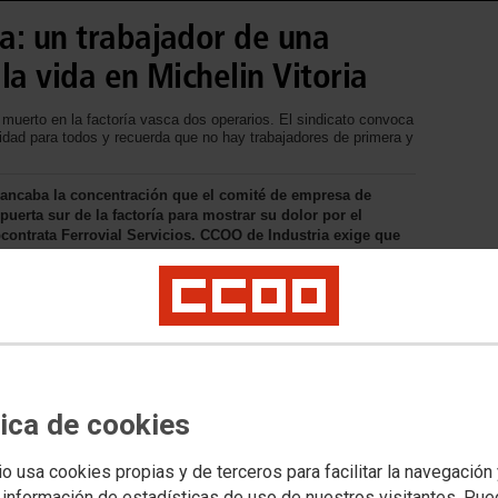
a: un trabajador de una
la vida en Michelin Vitoria
erto en la factoría vasca dos operarios. El sindicato convoca
idad para todos y recuerda que no hay trabajadores de primera y
rancaba la concentración que el comité de empresa de
puerta sur de la factoría para mostrar su dolor por el
bcontrata Ferrovial Servicios. CCOO de Industria exige que
hos que ocurrieron ayer, que se determinen las causas del
la empresa principal y en la subcontrata se ha convocado un
 el centro de la capital vasca.
tica de cookies
io usa cookies propias y de terceros para facilitar la navegación
 información de estadísticas de uso de nuestros visitantes. Pu