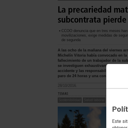
La precariedad mat
subcontrata pierde 
CCOO denuncia que en tres meses han mu
movilizaciones, exige medidas de segur
de segunda
A las ocho de la mañana del viernes ar
Michelín Vitoria había convocado en la 
fallecimiento de un trabajador de la su
se investiguen exhaustivamente los hec
accidente y las responsabilidades. En 
paro de 24 horas y una concentración en
28/10/2016.
TEMAS
Sostenibilidad
Salud laboral
Polí
Este sit
obtener