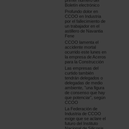
primer número del
Boletín electrónico
Profundo dolor en
CCOO en Industria
por el fallecimiento de
un trabajador en el
astillero de Navantia
Fene
CCOO lamenta el
accidente mortal
ocurrido este lunes en
la empresa de Aceros
para la Construcción
Las empresas del
curtido también
tendrán delegados o
delegadas de medio
ambiente, "una figura
de consenso que hay
que potenciar", según
CCOO
La Federación de
Industria de CCOO
exige que se aclare el
futuro del Instituto
Nacional de Silicosis