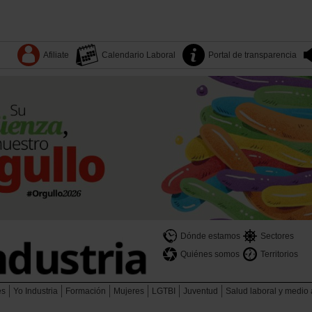
Afiliate
Calendario Laboral
Portal de transparencia
Dónde estamos
Sectores
Quiénes somos
Territorios
es
Yo Industria
Formación
Mujeres
LGTBI
Juventud
Salud laboral y medio