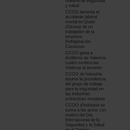
materia de seguridad
y salud
CCOO lamenta el
accidente laboral
mortal en Quart
(Girona) de un
trabajador de la
empresa
Refrigeración
Casassas
CCOO gana a
Astilleros de Valencia
cuatro sentencias
relativas al amianto
CCOO de Industria
asume la presidencia
del grupo de trabajo
para la seguridad en
las industrias
extractivas europeas
CCOO d'Indústria se
suma a los actos con
motivo del Día
Internacional de la
Seguridad y la Salud
en el Trabajo