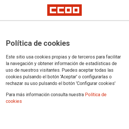
El consejo federal de CCOO de
Política de cookies
Industria de Murcia se forma en
sostenibilidad y reciclado
Este sitio usa cookies propias y de terceros para facilitar
la navegación y obtener información de estadísticas de
uso de nuestros visitantes. Puedes aceptar todas las
En el marco del convenio suscrito entre CCOO de Industria y
cookies pulsando el botón 'Aceptar' o configurarlas o
Ecoembes se celebró, el 26 de julio, una jornada de
rechazar su uso pulsando el botón 'Configurar cookies'
formación en la que participaron una treintena de cuadros
sindicales de la Región de Murcia.
Para más información consulta nuestra
Política de
cookies
27/07/2017. CCOO de Industria
TEMAS
Sostenibilidad
Salud laboral