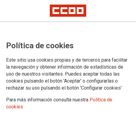
IndustriALL e Inditex celebran el X
Política de cookies
Aniversario de su Acuerdo Marco
Global, pionero en el sector textil
Este sitio usa cookies propias y de terceros para facilitar
mundial
la navegación y obtener información de estadísticas de
uso de nuestros visitantes. Puedes aceptar todas las
Valter Sanches y Pablo Isla repasan los principales hitos y los retos
cookies pulsando el botón 'Aceptar' o configurarlas o
futuros en su acción conjunta para mejorar las condiciones laborales del
rechazar su uso pulsando el botón 'Configurar cookies'
sector textil
Para más información consulta nuestra
Política de
Inditex e IndustriALL Global Union, que representa a 50
cookies
millones de trabajadores y trabajadoras en 140 países, han
celebrado hoy el X Aniversario del Acuerdo Marco Global
(AGM) firmado para proteger y promover la práctica de las
mejores condiciones laborales en toda la cadena de
suministro. Durante un evento celebrado en la sede del