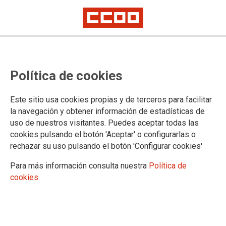
Las propuestas de la patronal
Política de cookies
bloquean la negociación del
convenio
Este sitio usa cookies propias y de terceros para facilitar
la navegación y obtener información de estadísticas de
uso de nuestros visitantes. Puedes aceptar todas las
La propuesta de la patronal es muy insuficiente, planteamos
cookies pulsando el botón 'Aceptar' o configurarlas o
opciones sobre incremento salarial, reducción de jornada
rechazar su uso pulsando el botón 'Configurar cookies'
anual, plus de homogenización, mantenimiento de la
antiguedad, y por supuesto la obligatoriedad en materia de
Para más información consulta nuestra
Política de
igualdad.
cookies
23/05/2018.
TEMAS
Convenios colectivos