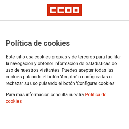
Aparecen los primeros casos de
Política de cookies
afectados por amianto en
Petronor
Este sitio usa cookies propias y de terceros para facilitar
la navegación y obtener información de estadísticas de
uso de nuestros visitantes. Puedes aceptar todas las
Eel comité de seguridad y salud la empresa comunicó que en
cookies pulsando el botón 'Aceptar' o configurarlas o
las pruebas de vigilancia efectuadas hasta ahora existen dos
rechazar su uso pulsando el botón 'Configurar cookies'
casos de placas pleurales. CCOO exige a Petronor que
incluya a todo el personal, propio y subcontratista, en los
Para más información consulta nuestra
Política de
planes de vigilancia de amianto.
cookies
29/05/2018. CCOO de Industria de Euskadi
TEMAS
Sostenibilidad
Salud laboral