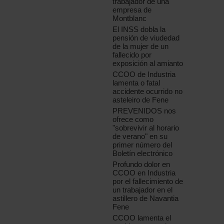
trabajador de una
empresa de
Montblanc
El INSS dobla la
pensión de viudedad
de la mujer de un
fallecido por
exposición al amianto
CCOO de Industria
lamenta o fatal
accidente ocurrido no
asteleiro de Fene
PREVENIDOS nos
ofrece como
"sobrevivir al horario
de verano" en su
primer número del
Boletín electrónico
Profundo dolor en
CCOO en Industria
por el fallecimiento de
un trabajador en el
astillero de Navantia
Fene
CCOO lamenta el