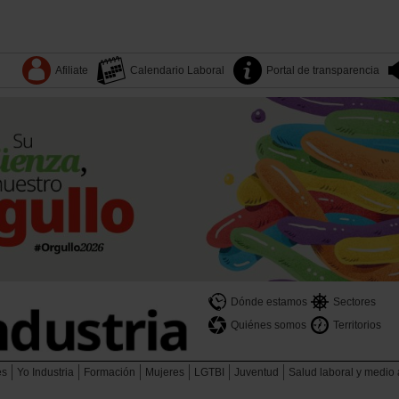
Afiliate
Calendario Laboral
Portal de transparencia
Dónde estamos
Sectores
Quiénes somos
Territorios
es
Yo Industria
Formación
Mujeres
LGTBI
Juventud
Salud laboral y medio