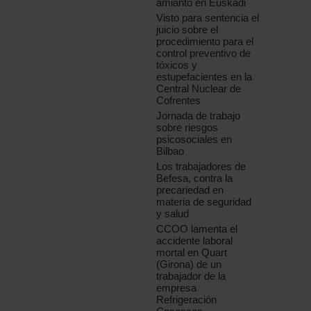
amianto en Euskadi
Visto para sentencia el
juicio sobre el
procedimiento para el
control preventivo de
tóxicos y
estupefacientes en la
Central Nuclear de
Cofrentes
Jornada de trabajo
sobre riesgos
psicosociales en
Bilbao
Los trabajadores de
Befesa, contra la
precariedad en
materia de seguridad
y salud
CCOO lamenta el
accidente laboral
mortal en Quart
(Girona) de un
trabajador de la
empresa
Refrigeración