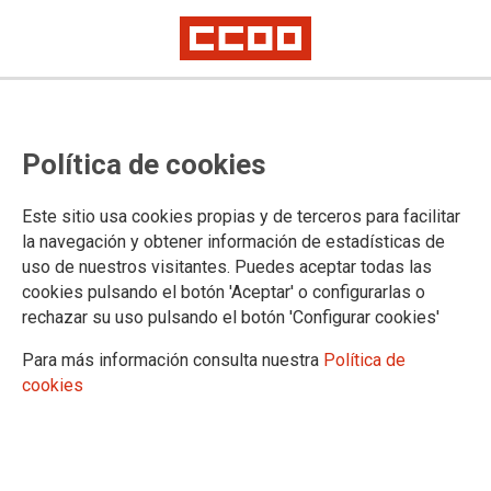
Reconocen a una trabajadora el
Política de cookies
derecho a modificar su calendario
laboral por ciudado de hijos
Este sitio usa cookies propias y de terceros para facilitar
la navegación y obtener información de estadísticas de
uso de nuestros visitantes. Puedes aceptar todas las
La Federación de Industria de CCOO de Euskadi ha ganado
cookies pulsando el botón 'Aceptar' o configurarlas o
en los tribunales la demanda interpuesta por una trabajadora
rechazar su uso pulsando el botón 'Configurar cookies'
para que se le reconociera el derecho de modificar su
calendario laboral para dedicarse al cuidado de su hija.
Para más información consulta nuestra
Política de
cookies
20/05/2009.
TEMAS
Igualdad
La trabajadora ya disfrutaba de una reducción de la jornada laboral