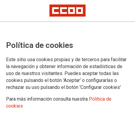
CCOO llama a movilizarse por el
Política de cookies
acceso al aborto seguro y legal
Este sitio usa cookies propias y de terceros para facilitar
Con motivo de la celebración del 28 de septiembre, del Día
la navegación y obtener información de estadísticas de
de Acción Mundial por el acceso al aborto seguro y legal,
uso de nuestros visitantes. Puedes aceptar todas las
tendrán lugar en diferentes localidades y ciudades
cookies pulsando el botón 'Aceptar' o configurarlas o
numerosas actividades y movilizaciones con el lema "Porque
rechazar su uso pulsando el botón 'Configurar cookies'
el aborto no es cuestión de géneros, todas y todos por el
derecho de las mujeres a decidir sobre sus vidas, sobre sus
Para más información consulta nuestra
Política de
cuerpos."
cookies
26/09/2013. Mujeres
TEMAS
Igualdad