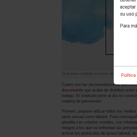
aceptar 
su uso 
Para má
Guía para combatir el acoso sexual y laboral
Política
Cuatro son las recomendaciones que CCOO
documento
que acaba de distribuir entre 
trabajo. El sindicato pone al día su conoc
materia de prevención.
Primero, propone utilizar todos los medio
tanto sexual como laboral. Para conseguir
plantilla con criterios morales, con inform
riesgos a los que se enfrentan las person
activar los protocolos de acoso laboral; a