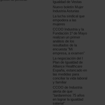
Igualdad de Vestas
Nuevo boletín Mujer
Industria Asturias
La lucha sindical que
empodera a las
mujeres
CCOO Industria y la
Fundación 1º de Mayo
realizan un primer
análisis de los
resultados de la
encuesta "Mi
empresa, a examen"
La negociación del I
Plan de Igualdad de
Alliance Healthcare
España, estancado en
las medidas para
conciliar la vida laboral
y familiar
CCOO de Industria
alerta de que
"tardaremos 75 años
en lograr la igualdad
salarial"