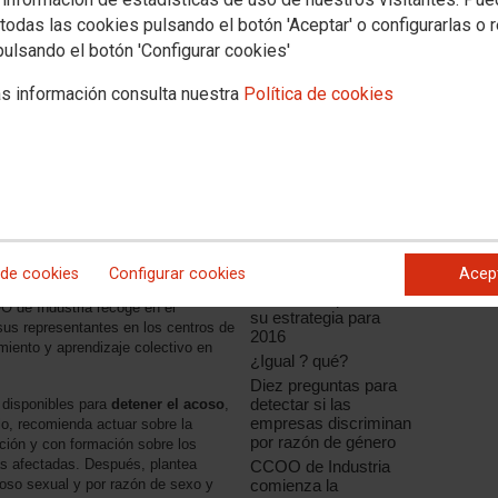
todas las cookies pulsando el botón 'Aceptar' o configurarlas o 
pulsando el botón 'Configurar cookies'
s información consulta nuestra
Política de cookies
Noticias relacionadas
CCOO de Industria
participa en una nueva
reunión del grupo de
trabajo de igualdad de
 de cookies
Configurar cookies
Acep
oportunidades de
IndustriAll, que diseña
 de Industria recoge en el
su estrategia para
sus representantes en los centros de
2016
imiento y aprendizaje colectivo en
¿Igual ? qué?
Diez preguntas para
detectar si las
s disponibles para
detener el acoso
,
empresas discriminan
lo, recomienda actuar sobre la
por razón de género
ación y con formación sobre los
as afectadas. Después, plantea
CCOO de Industria
comienza la
coso sexual y por razón de sexo y