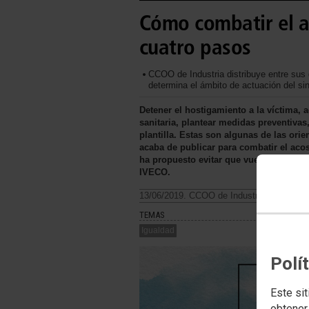
Cómo combatir el a
cuatro pasos
CCOO de Industria distribuye entre sus
determina el ámbito de actuación del si
Detener el hostigamiento a la víctima, a
sanitaria, plantear medidas preventivas,
plantilla. Estas son algunas de las ori
acaba de publicar para combatir el acos
ha propuesto evitar que vuelvan a repe
IVECO.
13/06/2019. CCOO de Industria
TEMAS
Igualdad
Polí
Este sit
obtener