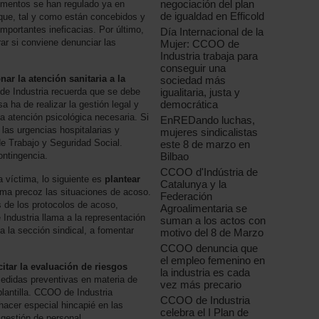
negociación del plan
rumentos se han regulado ya en
de igualdad en Efficold
ue, tal y como están concebidos y
portantes ineficacias. Por último,
Día Internacional de la
ar si conviene denunciar las
Mujer: CCOO de
Industria trabaja para
conseguir una
nar la atención sanitaria a la
sociedad más
igualitaria, justa y
de Industria recuerda que se debe
democrática
a ha de realizar la gestión legal y
la atención psicológica necesaria. Si
EnREDando luchas,
 las urgencias hospitalarias y
mujeres sindicalistas
de Trabajo y Seguridad Social.
este 8 de marzo en
Bilbao
ontingencia.
CCOO d'Indústria de
a víctima, lo siguiente es
plantear
Catalunya y la
rma precoz las situaciones de acoso.
Federación
de los protocolos de acoso,
Agroalimentaria se
Industria llama a la representación
suman a los actos con
 a la sección sindical, a fomentar
motivo del 8 de Marzo
CCOO denuncia que
el empleo femenino en
citar la evaluación de riesgos
la industria es cada
edidas preventivas en materia de
vez más precario
plantilla. CCOO de Industria
CCOO de Industria
acer especial hincapié en las
celebra el I Plan de
 gestión de personal.