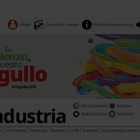
Afiliate
Calendario Laboral
Portal de transparencia
Dónde estamos
Sectores
Quiénes somos
Territorios
es
Yo Industria
Formación
Mujeres
LGTBI
Juventud
Salud laboral y medio