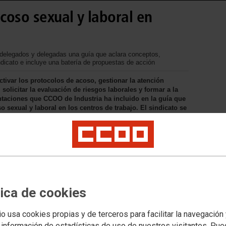
coso sexual y laboral en
 delegados y delegadas una guía que aclara conceptos,
ndicato e incluye una batería de propuestas de acción
ctivar los protocolos de acoso, gestionar la atención
 solicitar la evaluación de riesgos laborales y formar a la
entaciones que CCOO de Industria ha incluido en la guía que
o sexual y laboral en los centros de trabajo. El sindicato se
tirse lamentables sucesos como el de la trabajadora de
tica de cookies
io usa cookies propias y de terceros para facilitar la navegación
 información de estadísticas de uso de nuestros visitantes. Pu