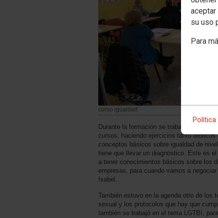
aceptar 
su uso 
Para má
curso igualdad
Política
Durante la formación se trabajó en grupo
cursos, haciendo ejercicios tanto teóricos
conceptos básicos sobre igualdad de nive
tiene que llevar un diagnóstico. Este es e
a tener conocimientos básicos sobre los d
empresas, para cuando vamos a negociar u
Isabel.
También estuvo en la agenda otro de los 
sexual y los protocolos que hay que cumpli
también se trabajó en el tema LGTBI, para