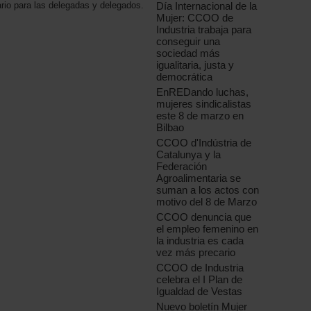
Día Internacional de la
sario para las delegadas y delegados.
Mujer: CCOO de
Industria trabaja para
conseguir una
sociedad más
igualitaria, justa y
democrática
EnREDando luchas,
mujeres sindicalistas
este 8 de marzo en
Bilbao
CCOO d'Indústria de
Catalunya y la
Federación
Agroalimentaria se
suman a los actos con
motivo del 8 de Marzo
CCOO denuncia que
el empleo femenino en
la industria es cada
vez más precario
CCOO de Industria
celebra el I Plan de
Igualdad de Vestas
Nuevo boletín Mujer