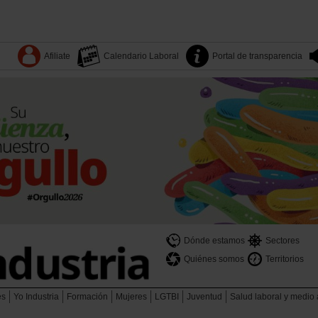
Afiliate
Calendario Laboral
Portal de transparencia
Dónde estamos
Sectores
Quiénes somos
Territorios
es
Yo Industria
Formación
Mujeres
LGTBI
Juventud
Salud laboral y medio