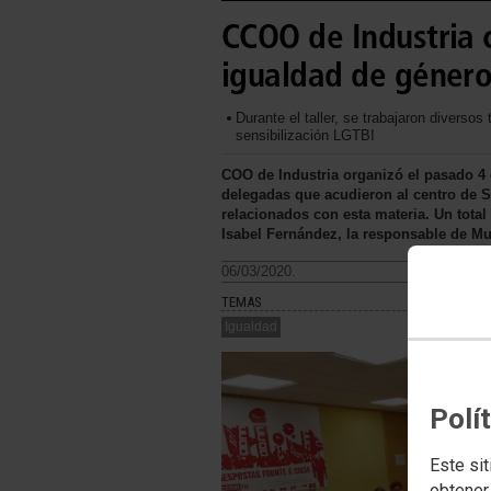
CCOO de Industria 
igualdad de género
Durante el taller, se trabajaron divers
sensibilización LGTBI
COO de Industria organizó el pasado 4
delegadas que acudieron al centro de 
relacionados con esta materia. Un tota
Isabel Fernández, la responsable de Mu
06/03/2020.
TEMAS
Igualdad
Polí
Este sit
obtener