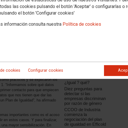
todas las cookies pulsando el botón 'Aceptar' o configurarlas o 
pulsando el botón 'Configurar cookies'
s información consulta nuestra
Política de cookies
Noticias relacionadas
CCOO de Industria
participa en una nueva
reunión del grupo de
trabajo de igualdad de
oportunidades de
IndustriAll, que diseña
 de cookies
Configurar cookies
Acep
su estrategia para
s, como habitualmente en estos
2016
 como prácticos y se explicaron los
¿Igual ? qué?
l 1. “Informamos sobre qué datos
Diez preguntas para
l primer contacto para que empiecen
detectar si las
atos que nos tienen que dar las
empresas discriminan
n Plan de Igualdad”, ha afirmado
por razón de género
CCOO de Industria
comienza la
temas importantes como es el acoso
negociación del plan
r en estos casos. Y para finalizar,
de igualdad en Efficold
 una mayor sensibilización. En