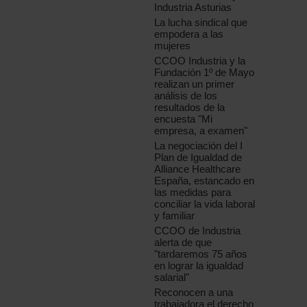
Industria Asturias
La lucha sindical que
empodera a las
mujeres
CCOO Industria y la
Fundación 1º de Mayo
realizan un primer
análisis de los
resultados de la
encuesta "Mi
empresa, a examen"
La negociación del I
Plan de Igualdad de
Alliance Healthcare
España, estancado en
las medidas para
conciliar la vida laboral
y familiar
CCOO de Industria
alerta de que
"tardaremos 75 años
en lograr la igualdad
salarial"
Reconocen a una
trabajadora el derecho