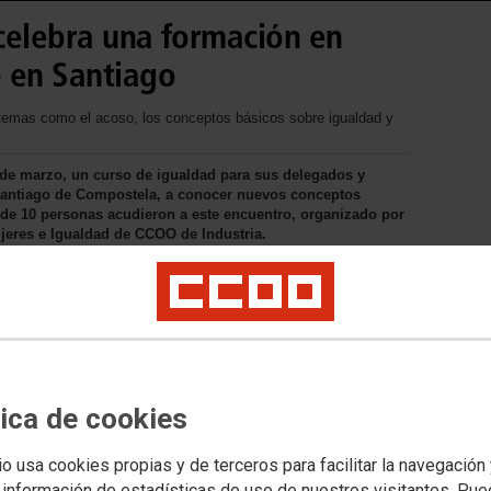
celebra una formación en
 en Santiago
os temas como el acoso, los conceptos básicos sobre igualdad y
 de marzo, un curso de igualdad para sus delegados y
Santiago de Compostela, a conocer nuevos conceptos
l de 10 personas acudieron a este encuentro, organizado por
jeres e Igualdad de CCOO de Industria.
tica de cookies
io usa cookies propias y de terceros para facilitar la navegación
 información de estadísticas de uso de nuestros visitantes. Pu