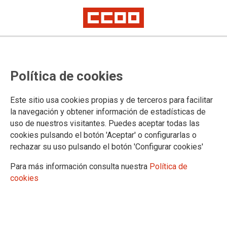
El personal sanitario del Hospital
Política de cookies
de Burgos ya dispone de los
equipos de protección que donó
Este sitio usa cookies propias y de terceros para facilitar
la plantilla de Campofrío Frescos
la navegación y obtener información de estadísticas de
uso de nuestros visitantes. Puedes aceptar todas las
CCOO recaudó 3.620 euros entre el personal y compró material para el
cookies pulsando el botón 'Aceptar' o configurarlas o
centro hospitalario
rechazar su uso pulsando el botón 'Configurar cookies'
CCOO en Campofrío Frescos ha recaudado 3.620 euros de
Para más información consulta nuestra
Política de
sus trabajadores y trabajadoras, una cantidad con la que se
cookies
adquirió material sanitario para el Hospital Universitario de
Burgos. Hace unos días, el secretario general de la sección
sindical y el secretario del comité entregaron los equipos que
pudieron comprar gracias a la aportación de la plantilla, que