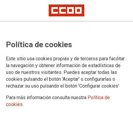
Comunicado de CCOO de Industria
Política de cookies
tras publicarse la noticia sobre el
sobreseimiento provisional del
Este sitio usa cookies propias y de terceros para facilitar
caso de Iveco
la navegación y obtener información de estadísticas de
uso de nuestros visitantes. Puedes aceptar todas las
cookies pulsando el botón 'Aceptar' o configurarlas o
El 31 de mayo de 2019 CCOO de Industria interpuso
rechazar su uso pulsando el botón 'Configurar cookies'
denuncia ante la Inspección de Trabajo y Seguridad Social
de Madrid, con motivo del accidente de trabajo con resultado
Para más información consulta nuestra
Política de
de muerte por suicidio de la trabajadora de la empresa Iveco,
cookies
por infracción de normas en materia de prevención de riesgos
laborales y en materia de igualdad efectiva entre mujeres y
hombres. Con independencia del juicio moral sobre la
actuación judicial, causa por la que Inspección paralizó los