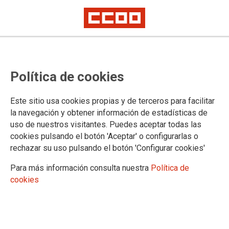
La afiliación y la unidad de la
Política de cookies
plantilla, claves del acuerdo en
Telecomunicaciones de Levante
Este sitio usa cookies propias y de terceros para facilitar
la navegación y obtener información de estadísticas de
CCOO desconvoca los cuatro días de huelga previstos, tras alcanzar un
uso de nuestros visitantes. Puedes aceptar todas las
acuerdo en el Tribunal de Arbitraje y Mediación de Illes Balears (TAMIB),
que fue aprobado en asamblea
cookies pulsando el botón 'Aceptar' o configurarlas o
rechazar su uso pulsando el botón 'Configurar cookies'
Se ha desconvocado la huelga anunciada para el 25, 28, 29 y
30 de septiembre después de haber ratificado este viernes,
Para más información consulta nuestra
Política de
en asamblea de trabajadores y trabajadoras, el preacuerdo
cookies
alcanzado tras varias horas de negociación con la dirección
de Telecomunicaciones de Levante. CCOO felicita a la
plantilla por el alto grado de compromiso y valentía que han
demostrado. Se ha demostrado que la sindicalización y la