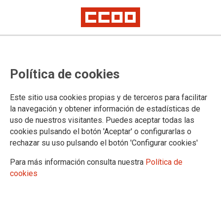
Los hombres que trabajan en la
Política de cookies
industria cobran un 23% más que
las mujeres
Este sitio usa cookies propias y de terceros para facilitar
la navegación y obtener información de estadísticas de
CCOO de Industria analiza la última Encuesta de Condiciones de Vida.
uso de nuestros visitantes. Puedes aceptar todas las
Constata que la brecha salarial aumentó en doce puntos por la
destrucción de empleo masculino de poco valor añadido
cookies pulsando el botón 'Aceptar' o configurarlas o
rechazar su uso pulsando el botón 'Configurar cookies'
La discriminación aumenta en las empresas del ámbito de
actuación de CCOO de Industria. Así lo revela el último
Para más información consulta nuestra
Política de
informe
que acaba de elaborar la federación estatal, con
cookies
motivo del Día Internacional por la Igualdad Retributiva.
Confirma que las mujeres cobran una media de 11,45 euros
por hora trabajada, mientras que los hombres perciben 14,10
euros por trabajos de igual valor. La brecha salarial se sitúa