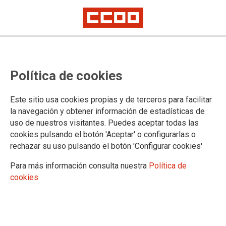
EPA 1ER TRIMESTRE
La temporalidad ya afecta al 65%
Política de cookies
de las mujeres y al 53% de los
hombres que trabajan en el sector
Este sitio usa cookies propias y de terceros para facilitar
la navegación y obtener información de estadísticas de
agrario
uso de nuestros visitantes. Puedes aceptar todas las
cookies pulsando el botón 'Aceptar' o configurarlas o
Los datos de la EPA del primer trimestre confirman que es una de las
rechazar su uso pulsando el botón 'Configurar cookies'
principales características de la precariedad. La tasa de paro en el
campo se sitúa en el 19%, tres puntos por encima de la cifra global
Para más información consulta nuestra
Política de
La Encuesta de Población Activa (EPA) del primer trimestre
cookies
cifra en 797.900 las personas que están empleadas en el
sector agropecuario. El empleo creció en 13.100 personas
durante el último año (1,68%) y en 15.800 desde diciembre
(2,03%). Se atisba así la recuperación de la actividad en la