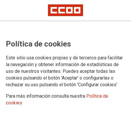
Las mujeres de la conserva de
Política de cookies
pescado y del sector agrario,
presentes en la jornada sindical
Este sitio usa cookies propias y de terceros para facilitar
que analiza la precariedad laboral
la navegación y obtener información de estadísticas de
uso de nuestros visitantes. Puedes aceptar todas las
femenina
cookies pulsando el botón 'Aceptar' o configurarlas o
rechazar su uso pulsando el botón 'Configurar cookies'
CCOO de Industria aprovecha el espacio de debate para denunciar la
discriminación, la temporalidad y la parcialidad no deseada que sufren
Para más información consulta nuestra
Política de
las trabajadoras de estos dos sectores
cookies
“Mujeres e igualdad. Propuestas sindicales frente a la
precariedad laboral feminizada” es el título del seminario que
ayer organizó la Confederación Sindical de CCOO, con la
colaboración de la Fundación 1º de Mayo, en la Escuela