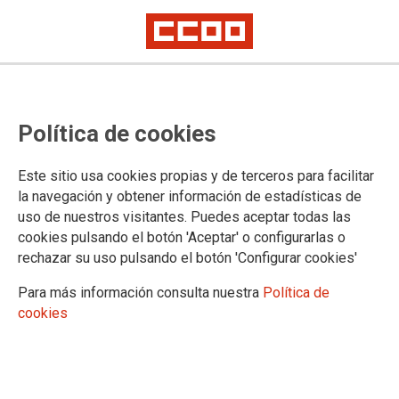
CCOO en el Grupo Repsol celebra
Política de cookies
la firma del X Acuerdo Marco que
garantiza el poder adquisitivo de
Este sitio usa cookies propias y de terceros para facilitar
cada trabajador y trabajadora
la navegación y obtener información de estadísticas de
uso de nuestros visitantes. Puedes aceptar todas las
cada año
cookies pulsando el botón 'Aceptar' o configurarlas o
rechazar su uso pulsando el botón 'Configurar cookies'
Esta mañana CCOO en el Grupo Repsol ha firmado el X
Para más información consulta nuestra
Política de
Acuerdo Marco, en cumplimiento con el deseo y la voluntad
cookies
de la mayoría de la afiliación del sindicato y que, sobre todo,
garantiza el poder adquisitivo de cada trabajador y
trabajadora cada año.
27/09/2022.