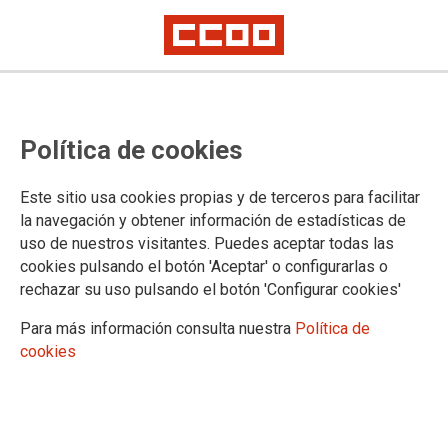
Así es el ERE de Bayer: Reduce un
Política de cookies
17% las personas afectadas e
incluye salidas voluntarias y una
Este sitio usa cookies propias y de terceros para facilitar
significativa indemnización
la navegación y obtener información de estadísticas de
uso de nuestros visitantes. Puedes aceptar todas las
CCOO consigue amortiguar el impacto del ajuste. Lamenta la deriva de
cookies pulsando el botón 'Aceptar' o configurarlas o
la compañía, que intenta compensar sus resultados económicos
rechazar su uso pulsando el botón 'Configurar cookies'
mediante constantes reestructuraciones de personal
Para más información consulta nuestra
Política de
Tras nueve reuniones de negociación, ayer se alcanzó un
cookies
acuerdo sobre el expediente de regulación de empleo (ERE)
de Bayer. La representación de CCOO en la mesa
negociadora trabajó intensamente para conseguir sus
objetivos. Finalmente ha logrado reducir la afectación, la
voluntariedad de las salidas y obtener las mejores