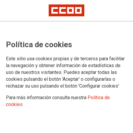
CCOO de Inovyn-Solvay manifiesta
Política de cookies
su apoyo a los trabajadores de
Denion y Abantia Instalaciones
Este sitio usa cookies propias y de terceros para facilitar
que prestan sus servicios en la
la navegación y obtener información de estadísticas de
uso de nuestros visitantes. Puedes aceptar todas las
planta de Martorell
cookies pulsando el botón 'Aceptar' o configurarlas o
rechazar su uso pulsando el botón 'Configurar cookies'
Esta mañana, una representación de trabajadores de Inovyn-
Para más información consulta nuestra
Política de
Solvay han sumado a la concentración a las puertas de la
cookies
planta de Martorell junto con los trabajadores de Denion y
Abantia Instalaciones que prestan sus servicios en esta
planta, para rechazar la situación que afecta a estos últimos,
ya que la mayoría de meses sufren el retraso en el pago de