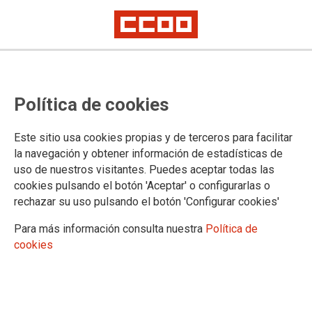
CCOO de Industria apoya las
Política de cookies
jornadas de huelga y a los
trabajadores y trabajadoras de
Este sitio usa cookies propias y de terceros para facilitar
Finanzauto
la navegación y obtener información de estadísticas de
uso de nuestros visitantes. Puedes aceptar todas las
El 29 y el 30 de septiembre se ha convocado huelga en todos los
cookies pulsando el botón 'Aceptar' o configurarlas o
centros de trabajo
rechazar su uso pulsando el botón 'Configurar cookies'
El lunes, trabajadores y trabajadoras de todos los centros de España se
concentrará en el centro de Arganda
Para más información consulta nuestra
Política de
cookies
La federación estatal de CCOO de Industria apoya las
jornadas de huelga del próximo lunes y martes, y a los
trabajadores y trabajadoras de Barloworld Finanzauto, en sus
reivindicaciones en defensa del empleo y de las condiciones
laborales.