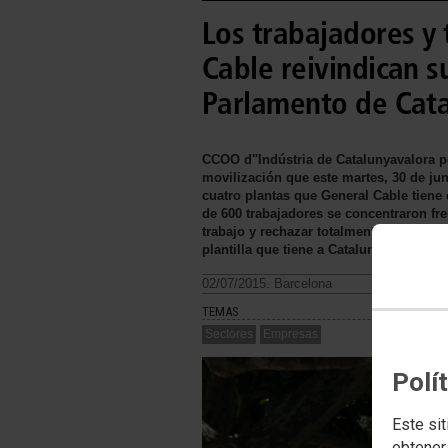
Los trabajadores y
Cable reivindican s
Parlamento de Cat
CCOO d"Indústria de Catalunyavalora po
movilización que este martes, 30 de jun
cuatro plantas que General Cable tiene
de 600 trabajadores se concentraron fr
trabajo y rechazar totalmente el ERE qu
plantilla que tiene a Catalunya.
02/07/2015. Barcelona
TEMAS
Sectores
Empresas
Polí
Este sit
obtener