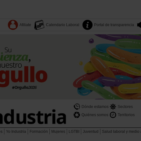
Afiliate
Calendario Laboral
Portal de transparencia
Dónde estamos
Sectores
Quiénes somos
Territorios
es
Yo Industria
Formación
Mujeres
LGTBI
Juventud
Salud laboral y medio