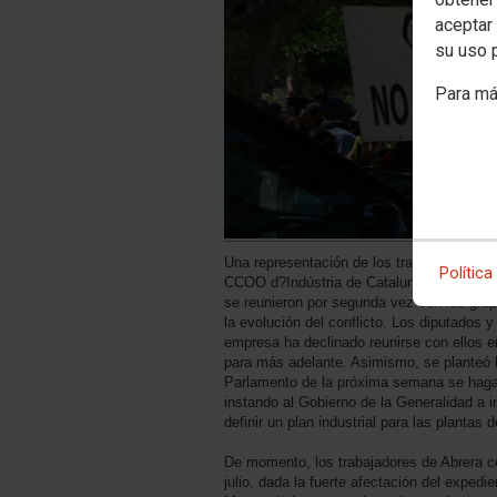
aceptar 
su uso 
Para má
Una representación de los trabajadores, 
Política
CCOO d?Indústria de Catalunya y el resto 
se reunieron por segunda vez con los gru
la evolución del conflicto. Los diputados y
empresa ha declinado reunirse con ellos
para más adelante. Asimismo, se planteó l
Parlamento de la próxima semana se haga 
instando al Gobierno de la Generalidad a 
definir un plan industrial para las plantas 
De momento, los trabajadores de Abrera co
julio, dada la fuerte afectación del expedi