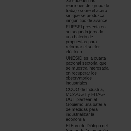
Se suceden las
reuniones del grupo de
trabajo sobre el acero
sin que se produzca
ningún tipo de avance
El IESEI presenta en
su segunda jornada
una batería de
propuestas para
reformar el sector
eléctrico
UNESID es la cuarta
patronal sectorial que
se muestra interesada
en recuperar los
observatorios
industriales
CCOO de Industria,
MCA-UGT y FITAG-
UGT plantean al
Gobierno una batería
de medidas para
industrializar la
economía
El Foro de Diálogo del
Sector de Automoción