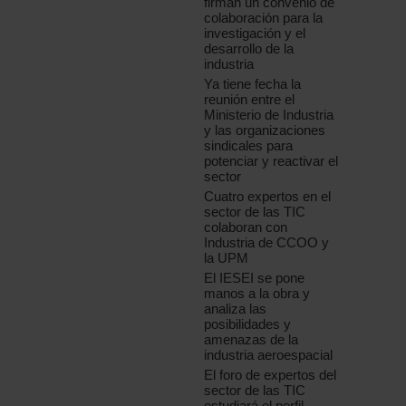
firman un convenio de
colaboración para la
investigación y el
desarrollo de la
industria
Ya tiene fecha la
reunión entre el
Ministerio de Industria
y las organizaciones
sindicales para
potenciar y reactivar el
sector
Cuatro expertos en el
sector de las TIC
colaboran con
Industria de CCOO y
la UPM
El IESEI se pone
manos a la obra y
analiza las
posibilidades y
amenazas de la
industria aeroespacial
El foro de expertos del
sector de las TIC
estudiará el perfil