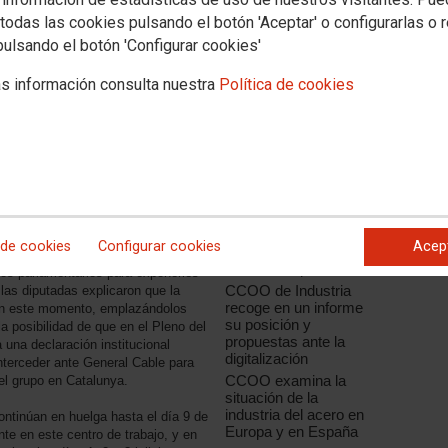
todas las cookies pulsando el botón 'Aceptar' o configurarlas o 
pulsando el botón 'Configurar cookies'
s información consulta nuestra
Política de cookies
Noticias relacionadas
CCOO de Industria
apuesta por la
innovación como el
factor de
acompañados por representantes de
 de cookies
Configurar cookies
Acep
competitividad de la
de sindicatos con representación,
industria española
pos parlamentarios para exponerles
CCOO de Industria
 las diputadas explicaron que la
recoge en un informe
 en este momento, emplazándolos
su posición y
a posibilidad de que en el Pleno del
propuestas ante la
una declaración institucional
digitalización
interceder ante General Cable para
CCOO examina la
del grupo en Catalunya.
situación de la
industria del acero en
ntinúan en huelga hasta el día 9 de
Europa y en España
ente en este centro de trabajo, y en