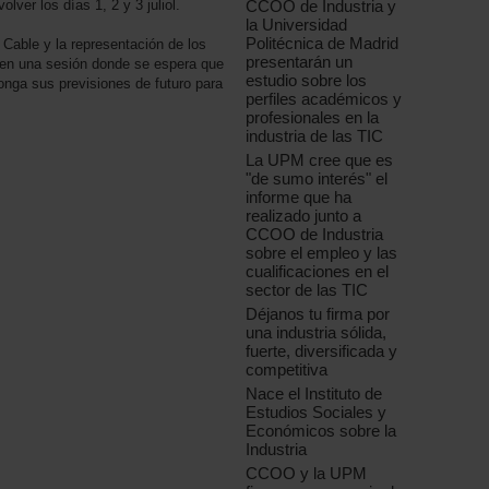
ver los días 1, 2 y 3 juliol.
CCOO de Industria y
la Universidad
Politécnica de Madrid
 Cable y la representación de los
presentarán un
 en una sesión donde se espera que
estudio sobre los
nga sus previsiones de futuro para
perfiles académicos y
profesionales en la
industria de las TIC
La UPM cree que es
"de sumo interés" el
informe que ha
realizado junto a
CCOO de Industria
sobre el empleo y las
cualificaciones en el
sector de las TIC
Déjanos tu firma por
una industria sólida,
fuerte, diversificada y
competitiva
Nace el Instituto de
Estudios Sociales y
Económicos sobre la
Industria
CCOO y la UPM