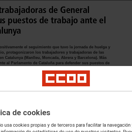
 trabajadoras de General
us puestos de trabajo ante el
alunya
sitivamente el seguimiento que tuvo la jornada de huelga y
io, protagonizaron los trabajadores y trabajadoras de las
 en Catalunya (Manlleu, Moncada, Abrera y Barcelona). Más
ente al Parlamento de Cataluña para defender sus puestos de
e ha presentado la compañía para despedir a un tercio de la
tica de cookies
io usa cookies propias y de terceros para facilitar la navegación
 información de estadísticas de uso de nuestros visitantes. Pu