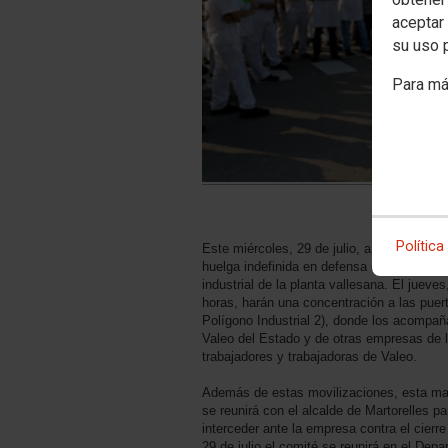
aceptar 
su uso 
Para má
Política
Este miércoles, 29 de julio, a partir del 
huelga indefinida en defensa de los puesto
industrial de la planta vallesana. El jueves,
horas, harán una concentración a las puer
Polígono Industrial 2), donde los acompañ
Valeo del Estado y de otras empresas de l
trabajadores y trabajadoras de Valeo.
Además de estas movilizaciones, esta ma
se reunirá con el alcalde de Martorelles pa
interceder ante la empresa contra el cierre
29 de julio el comité se reunirá en el De