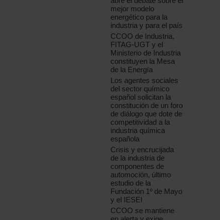
abre el debate sobre el
mejor modelo
energético para la
industria y para el país
CCOO de Industria,
FITAG-UGT y el
Ministerio de Industria
constituyen la Mesa
de la Energía
Los agentes sociales
del sector químico
español solicitan la
constitución de un foro
de diálogo que dote de
competitividad a la
industria química
española
Crisis y encrucijada
de la industria de
componentes de
automoción, último
estudio de la
Fundación 1º de Mayo
y el IESEI
CCOO se mantiene
en alerta y exige