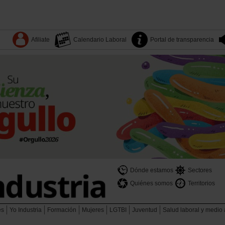
Afiliate
Calendario Laboral
Portal de transparencia
Dónde estamos
Sectores
Quiénes somos
Territorios
es
Yo Industria
Formación
Mujeres
LGTBI
Juventud
Salud laboral y medio