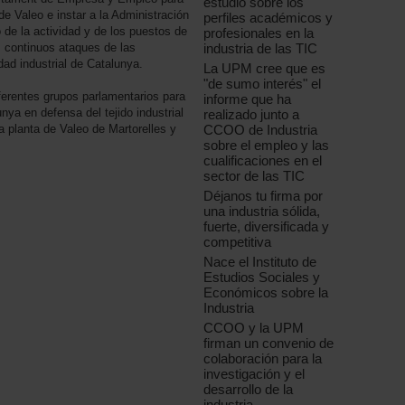
estudio sobre los
de Valeo e instar a la Administración
perfiles académicos y
 de la actividad y de los puestos de
profesionales en la
industria de las TIC
os continuos ataques de las
dad industrial de Catalunya.
La UPM cree que es
"de sumo interés" el
ferentes grupos parlamentarios para
informe que ha
nya en defensa del tejido industrial
realizado junto a
CCOO de Industria
a planta de Valeo de Martorelles y
sobre el empleo y las
cualificaciones en el
sector de las TIC
Déjanos tu firma por
una industria sólida,
fuerte, diversificada y
competitiva
Nace el Instituto de
Estudios Sociales y
Económicos sobre la
Industria
CCOO y la UPM
firman un convenio de
colaboración para la
investigación y el
desarrollo de la
industria