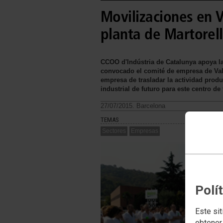
Movilizaciones en V
planta de Martorel
CCOO d'Indústria de Catalunya apoya la
convocado el comité de empresa de Val
empresa de trasladar la actividad produc
industrial de futuro para este centro de 
27/07/2015. Barcelona
TEMAS
Sectores
Empresas
Polí
Este sit
obtener