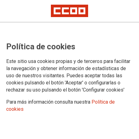
CCOO de Industria del PV participa
Política de cookies
en la jornada de puertas abiertas
por el 80 aniversario de Kamax
Este sitio usa cookies propias y de terceros para facilitar
la navegación y obtener información de estadísticas de
uso de nuestros visitantes. Puedes aceptar todas las
La jornada de puertas abiertas que este fin de semana
cookies pulsando el botón 'Aceptar' o configurarlas o
organizó la multinacional Kamax con motivo de su 80
rechazar su uso pulsando el botón 'Configurar cookies'
aniversario, contó con la asistencia de una representación de
CCOO de Industria encabezada por Javier Galarza, que
Para más información consulta nuestra
Política de
acudió acompañado por Juan José Picazo y Rafael López.
cookies
20/09/2015. Valencia
TEMAS
Sectores
Empresas