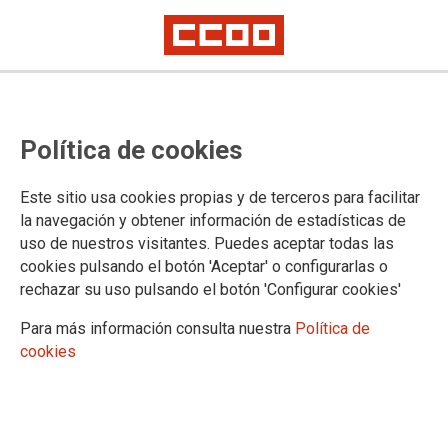
CCOO de Industria y MCA-UGT
Política de cookies
convocan movilizaciones el martes
10 de noviembre ante el bloqueo
Este sitio usa cookies propias y de terceros para facilitar
en los pagos a los prejubilados de
la navegación y obtener información de estadísticas de
uso de nuestros visitantes. Puedes aceptar todas las
Izar, Babcock, Altos Hornos de
cookies pulsando el botón 'Aceptar' o configurarlas o
Vizcaya, Imenosa y Mayasa
rechazar su uso pulsando el botón 'Configurar cookies'
Para más información consulta nuestra
Política de
La reunión mantenida hoy con Cofivacasa-SEPI finaliza sin acuerdo a
cookies
pesar de la sentencia del Tribunal Supremo favorable a los
representantes de los trabajadores y el compromiso de SEPI del pasado
27 de octubre
La reunión mantenida hoy por los responsables sindicales de
CCOO de Industria Juan Carlos Liébana y Ramón Sarmiento,