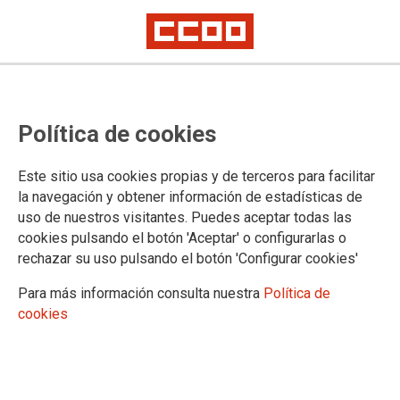
CCOO plantea cincuenta medidas
Política de cookies
para el convenio de VW-Navarra
La sección sindical pretende, con esta plataforma, asegurar el empleo
Este sitio usa cookies propias y de terceros para facilitar
fijo y el crecimiento de la fábrica
la navegación y obtener información de estadísticas de
Para el convenio que empezará a negociarse en breve el sindicato
uso de nuestros visitantes. Puedes aceptar todas las
plantea la vigencia hasta 2022
cookies pulsando el botón 'Aceptar' o configurarlas o
Ante el inicio de la negociación del convenio en VW-Navarra,
rechazar su uso pulsando el botón 'Configurar cookies'
CCOO ha hecho públicas las cincuenta propuestas que
mejorarán las condiciones de trabajo en la planta.
Para más información consulta nuestra
Política de
cookies
06/02/2018. CCOO de Industria de Navarra
TEMAS
Sectores
Empresas