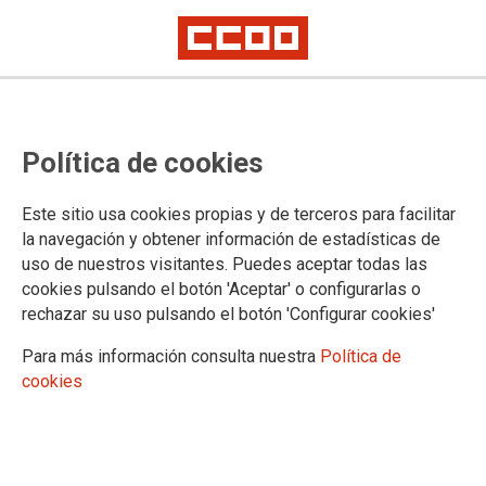
Seguimiento masivo entre los
Política de cookies
trabajadores y trabajadoras de la
huelga convocada en Vestas
Este sitio usa cookies propias y de terceros para facilitar
la navegación y obtener información de estadísticas de
uso de nuestros visitantes. Puedes aceptar todas las
La plantilla de Vestas en León respalda con un 98% de
cookies pulsando el botón 'Aceptar' o configurarlas o
asistencia la huelga convocada los días 12 y 13 ante las
rechazar su uso pulsando el botón 'Configurar cookies'
amenazas de deslocalización del grupo en España.
Para más información consulta nuestra
Política de
12/07/2018.
cookies
TEMAS
Sectores
Empresas
Tras tres sesiones de mediación en la autoridad laboral de León, la
dirección de Vestas ha