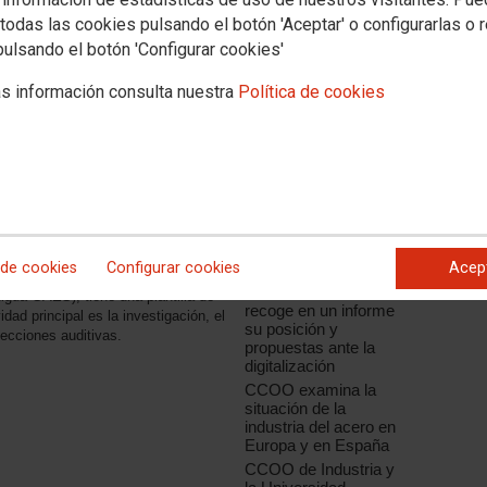
todas las cookies pulsando el botón 'Aceptar' o configurarlas o 
pulsando el botón 'Configurar cookies'
s información consulta nuestra
Política de cookies
Noticias relacionadas
CCOO de Industria
apuesta por la
stra su total apoyo a los
innovación como el
 insta a la empresa a buscar las
factor de
mpleo y dejar sin efectos el
competitividad de la
 de cookies
Configurar cookies
Acep
industria española
CCOO de Industria
igua GAES), tiene una plantilla de
recoge en un informe
idad principal es la investigación, el
su posición y
tecciones auditivas.
propuestas ante la
digitalización
CCOO examina la
situación de la
industria del acero en
Europa y en España
CCOO de Industria y