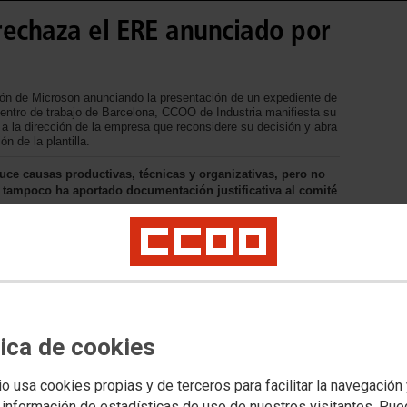
rechaza el ERE anunciado por
ción de Microson anunciando la presentación de un expediente de
 centro de trabajo de Barcelona, CCOO de Industria manifiesta su
a la dirección de la empresa que reconsidere su decisión y abra
n de la plantilla.
uce causas productivas, técnicas y organizativas, pero no
i tampoco ha aportado documentación justificativa al comité
tica de cookies
io usa cookies propias y de terceros para facilitar la navegación
 información de estadísticas de uso de nuestros visitantes. Pu