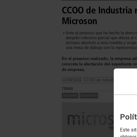
CCOO de Industria 
Microson
Ante el preaviso que ha hecho la direc
despido colectivo parcial que afecta al
rechazo absoluto a esta medida y exige 
una mesa de diálogo con la representació
En el preaviso realizado, la empresa ad
concreta la afectación del expediente n
de empresa.
11/09/2019. CCOO de Industria Catalunya
TEMAS
Sectores
Empresas
Polí
Este sit
obtener