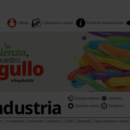
Afiliate
Calendario Laboral
Portal de transparencia
Dónde estamos
Sectores
Quiénes somos
Territorios
es
Yo Industria
Formación
Mujeres
LGTBI
Juventud
Salud laboral y medio