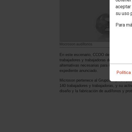
aceptar 
su uso 
Para má
Mocroson audífonos
En este escenario, CCOO de Industria mue
trabajadores y trabajadoras de Microson e
alternativas necesarias para mantener el e
expediente anunciado.
Política
Microson pertenece al Grupo Amplifon (ant
140 trabajadores y trabajadoras, y su activ
diseño y la fabricación de audífonos y pro