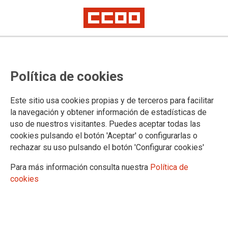
Trenasa aplaza el cierre hasta el
Política de cookies
31 de enero
Este sitio usa cookies propias y de terceros para facilitar
En el día de hoy se ha anunciado, en la mesa de negociación
la navegación y obtener información de estadísticas de
del ERE de Trenasa, la suspensión del cierre de la planta de
uso de nuestros visitantes. Puedes aceptar todas las
Castejón (Navarra). La empresa pertenece al grupo CAF y se
cookies pulsando el botón 'Aceptar' o configurarlas o
dedica a la fabricación de material ferroviario. También
rechazar su uso pulsando el botón 'Configurar cookies'
trasladó su decisión a los comités de empresa de los centros
que la compañía tiene en Irún, Beasain y Zaragoza.
Para más información consulta nuestra
Política de
cookies
27/10/2020. CCOO de Industria
TEMAS
Sectores
Empresas