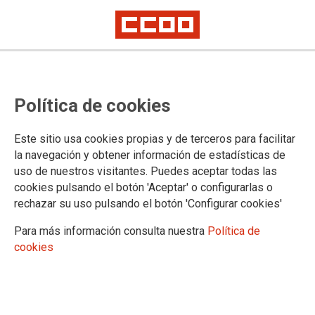
Convocados tres días de huelga
Política de cookies
en el sector de conservas de
pescado
Este sitio usa cookies propias y de terceros para facilitar
la navegación y obtener información de estadísticas de
Los días serán el 21 de enero, y el 3 y 4 de febrero de 2022
uso de nuestros visitantes. Puedes aceptar todas las
cookies pulsando el botón 'Aceptar' o configurarlas o
Ayer 28 de diciembre los tres sindicatos que forman la mesa
rechazar su uso pulsando el botón 'Configurar cookies'
de negociación, entre ellos CCOO, acordaron un calendario
de movilización, consistente en tres días completos de huelga
Para más información consulta nuestra
Política de
en todo el sector de conservas de pescado. Los días serán el
cookies
21 de enero, y el 3 y 4 de febrero de 2022.
29/12/2021.
TEMAS
Sectores
Empresas