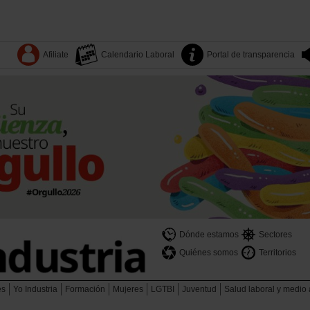
Afiliate
Calendario Laboral
Portal de transparencia
Dónde estamos
Sectores
Quiénes somos
Territorios
es
Yo Industria
Formación
Mujeres
LGTBI
Juventud
Salud laboral y medio