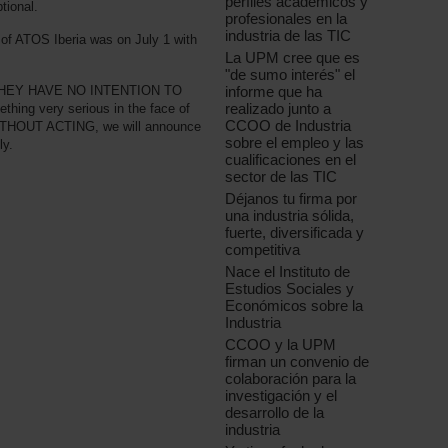
perfiles académicos y
tional.
profesionales en la
industria de las TIC
 of ATOS Iberia was on July 1 with
La UPM cree que es
"de sumo interés" el
informe que ha
hat THEY HAVE NO INTENTION TO
realizado junto a
ing very serious in the face of
CCOO de Industria
HOUT ACTING, we will announce
sobre el empleo y las
ly.
cualificaciones en el
sector de las TIC
Déjanos tu firma por
una industria sólida,
fuerte, diversificada y
competitiva
Nace el Instituto de
Estudios Sociales y
Económicos sobre la
Industria
CCOO y la UPM
firman un convenio de
colaboración para la
investigación y el
desarrollo de la
industria