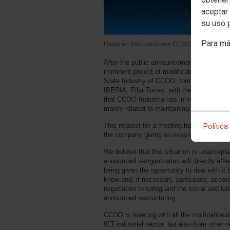
aceptar 
su uso 
Para má
Hasta en tres ocasiones CCOO ha solicitado r
After the public announcement of the ATO
imminent project of modifications in its bu
State Industry of CCOO, formally reques
IBERIA, Pilar Torres, with the aim of tran
that CCOO Industria has in matters that wo
mainly related to maintaining employment
This request for a meeting has been reques
Política
the company giving an evasive response.
We believe that this situation is unaccept
announced reorganization will directly affe
being given the opportunity to deal with it b
know and, if necessary, participate, accordi
negotiation to safeguard the social and lab
announced restructuring.
CCOO is meeting with all the multinationa
ICT industrial sector, but also from other s