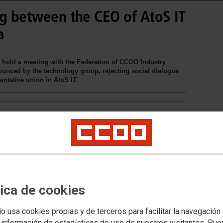
ng between the CEO of AtoS IT
a
 hold a meeting with the Federation of CCOO Industry
ounced by the technology group, rejecting social dialogue
entative union in AtoS IT.
tica de cookies
io usa cookies propias y de terceros para facilitar la navegación
 información de estadísticas de uso de nuestros visitantes. Pu