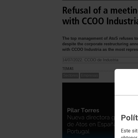
Refusal of a meeti
with CCOO Industri
The top management of AtoS refuses to
despite the corporate restructuring ann
with CCOO Industria as the most repres
14/07/2022. CCOO de Industria
TEMAS
Sectores
Empresas
Polí
Este sit
obtener