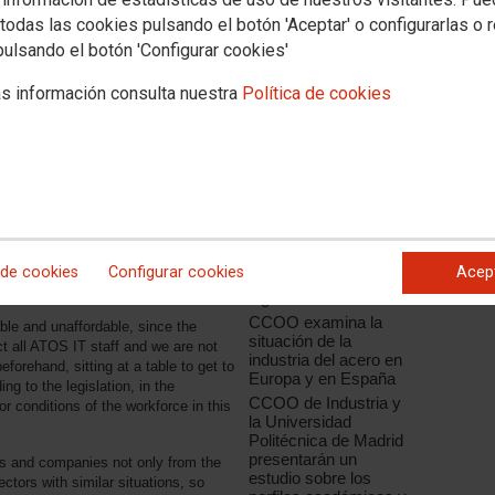
todas las cookies pulsando el botón 'Aceptar' o configurarlas o 
pulsando el botón 'Configurar cookies'
Noticias relacionadas
s información consulta nuestra
Política de cookies
eunirse con Pilar Torres
CCOO de Industria
apuesta por la
S business group about the
innovación como el
siness structure, the Federation of
factor de
ted a meeting with the CEO of ATOS
competitividad de la
sferring to the company the concern
industria española
uld affect the staff of ATOS IT,
CCOO de Industria
 and working conditions.
recoge en un informe
su posición y
ted up to three times by the union,
 de cookies
Configurar cookies
Acep
propuestas ante la
digitalización
CCOO examina la
able and unaffordable, since the
situación de la
ct all ATOS IT staff and we are not
industria del acero en
eforehand, sitting at a table to get to
Europa y en España
ng to the legislation, in the
CCOO de Industria y
or conditions of the workforce in this
la Universidad
Politécnica de Madrid
presentarán un
ls and companies not only from the
estudio sobre los
ectors with similar situations, so