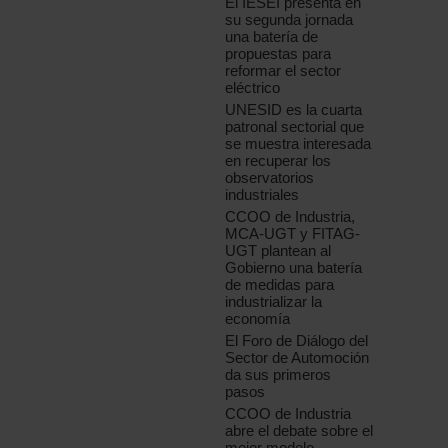
El IESEI presenta en
su segunda jornada
una batería de
propuestas para
reformar el sector
eléctrico
UNESID es la cuarta
patronal sectorial que
se muestra interesada
en recuperar los
observatorios
industriales
CCOO de Industria,
MCA-UGT y FITAG-
UGT plantean al
Gobierno una batería
de medidas para
industrializar la
economía
El Foro de Diálogo del
Sector de Automoción
da sus primeros
pasos
CCOO de Industria
abre el debate sobre el
mejor modelo