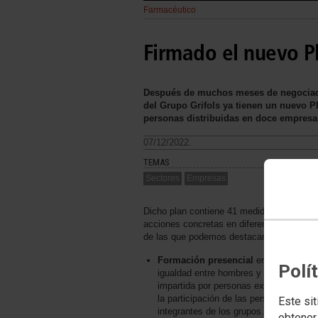
Farmacéutico
Firmado el nuevo Pl
Después de muchos meses de negociació
del Grupo Grifols ya tienen un nuevo P
personas distribuidas en doce empresas
07/12/2022.
TEMAS
Sectores
Empresas
Dicho plan contiene 41 medidas con
acciones concretas en diferentes ámbitos,
de las que podemos destacar:
Formación presencial
en materia de
Polí
igualdad entre hombres y mujeres
impartida por personas expertas y con
la participación de las personas
Este sit
integrantes de los grupos.
obtener