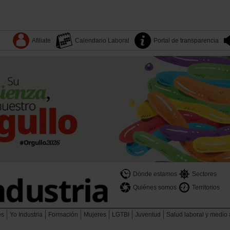
Afiliate
Calendario Laboral
Portal de transparencia
Dónde estamos
Sectores
Quiénes somos
Territorios
es
Yo Industria
Formación
Mujeres
LGTBI
Juventud
Salud laboral y medio