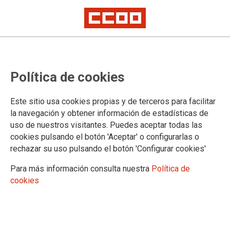
Aplazado el conflicto del Convenio
Política de cookies
estatal del calzado ante la
propuesta de la mediación
Este sitio usa cookies propias y de terceros para facilitar
la navegación y obtener información de estadísticas de
uso de nuestros visitantes. Puedes aceptar todas las
Este martes 13 de diciembre se ha realizado mediación en el
cookies pulsando el botón 'Aceptar' o configurarlas o
SIMA del Convenio Colectivo estatal del Convenio del
rechazar su uso pulsando el botón 'Configurar cookies'
Calzado. Después de muchas horas y pocos avances, los
mediadores del SIMA han realizado una propuesta al objeto
Para más información consulta nuestra
Política de
de intentar un acuerdo que ha conllevado el aplazamiento del
cookies
conflicto para que la Patronal y los sindicatos la sometan o no
ratificación. Por tanto queda desconvocada la huelga prevista
para mañana día 14 de diciembre hasta valorar la propuesta y
tomar la respectiva decisión.