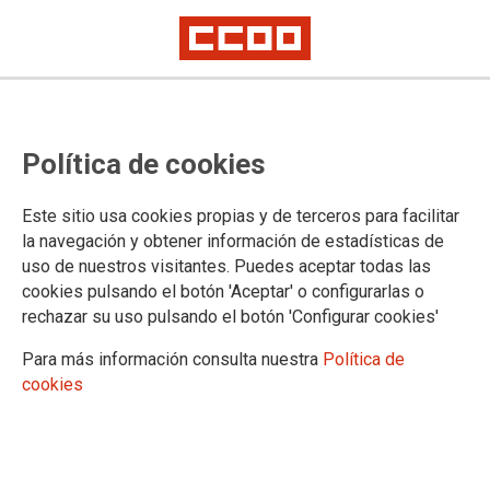
Se pierde la oportunidad de hacer
Política de cookies
justicia con quienes trabajan en el
campo: El derecho al subsidio por
Este sitio usa cookies propias y de terceros para facilitar
desempleo se esfuma para
la navegación y obtener información de estadísticas de
uso de nuestros visitantes. Puedes aceptar todas las
242.748 personas
cookies pulsando el botón 'Aceptar' o configurarlas o
rechazar su uso pulsando el botón 'Configurar cookies'
CCOO de Industria llama al Gobierno a seguir trabajando para acabar
con la discriminación que sufren los y las trabajadoras del sector agrario.
Para más información consulta nuestra
Política de
Urge cerrar la brecha de prestaciones
cookies
Tiene consecuencias en el sector primario la decisión de no
aprobar el decreto que había impulsado el Ministerio de
Trabajo. 242.748 personas de todo el país no percibirán el
subsidio asistencial, según el Sistema Especial Agrario del